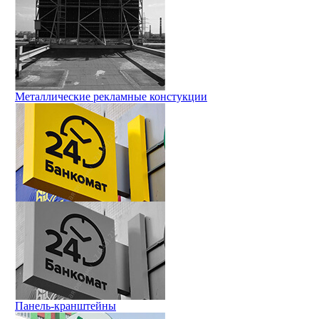
Металлические рекламные констукции
Панель-кранштейны