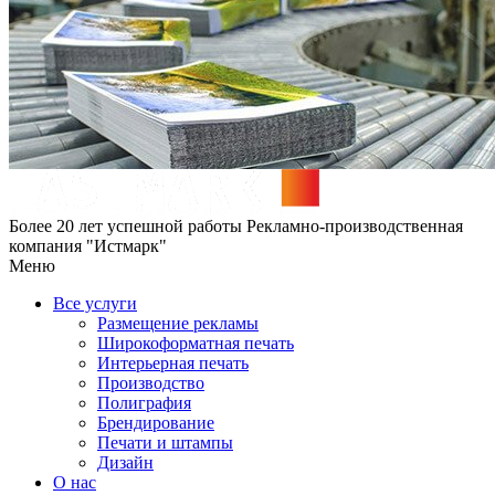
Более 20 лет успешной работы
Рекламно-производственная
компания "Истмарк"
Меню
Все услуги
Размещение рекламы
Широкофoрматная печать
Интерьерная печать
Производство
Полиграфия
Брендирование
Печати и штампы
Дизайн
О нас