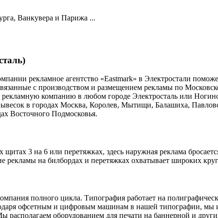
га, Ванкувера и Парижа ...
таль)
мпании рекламное агентство «Eastmark» в Электростали поможет
 связанные с производством и размещением рекламы по Московс
ю рекламную компанию в любом городе Электросталь или Ногинск
ывесок в городах Москва, Королев, Мытищи, Балашиха, Павлов
дах Восточного Подмосковья.
итах 3 на 6 или перетяжках, здесь наружная реклама бросается 
 рекламы на билбордах и перетяжках охватывает широких круг 
омпания полного цикла. Типография работает на полиграфическо
одаря офсетным и цифровым машинам в нашей типографии, мы и
 располагаем оборудованием для печати на баннерной и други