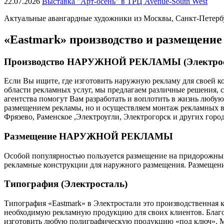
22.07.2026
Выставка "Арт-осень" в ТРЦ Avenue-South West
Актуальные авангардные художники из Москвы, Санкт-Петербур
«Eastmark» производство и размещение
Производство НАРУЖНОЙ РЕКЛАМЫ (Электрос
Если Вы ищите, где изготовить наружную рекламу для своей ко
области рекламных услуг, мы предлагаем различные решения,
агентства помогут Вам разработать и воплотить в жизнь любу
размещением рекламы, но и осуществляем монтаж рекламных в
Фрязево, Раменское ,Электроугли, Электрогорск и других горо
Размещение НАРУЖНОЙ РЕКЛАМЫ
Особой популярностью пользуется размещение на придорожных щ
рекламные конструкции для наружного размещения. Размещение
Типография (Электросталь)
Типография «Eastmark» в Электростали это производственная к
необходимую рекламную продукцию для своих клиентов. Благ
изготовить любую полиграфическую продукцию «под ключ». Мы