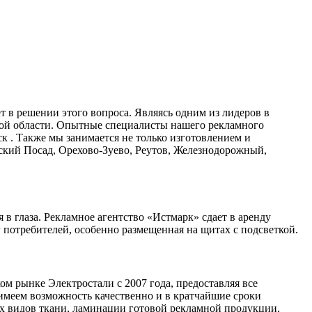
 в решении этого вопроса. Являясь одним из лидеров в
кой области. Опытные специалисты нашего рекламного
 . Также мы занимается не только изготовлением и
ский Посад, Орехово-Зуево, Реутов, Железнодорожный,
в глаза. Рекламное агентство «Истмарк» сдает в аренду
потребителей, особенно размещенная на щитах с подсветкой.
м рынке Электростали с 2007 года, предоставляя все
меем возможность качественно и в кратчайшие сроки
х видов ткани, ламинации готовой рекламной продукции,