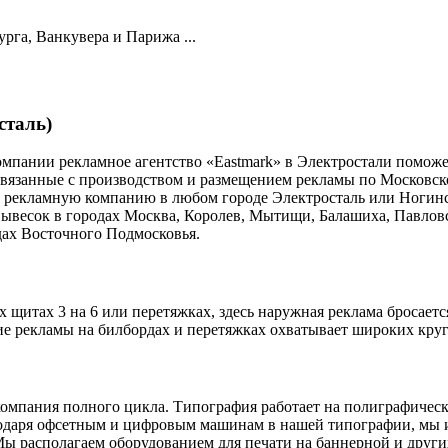
га, Ванкувера и Парижа ...
таль)
мпании рекламное агентство «Eastmark» в Электростали поможет
 связанные с производством и размещением рекламы по Московс
ю рекламную компанию в любом городе Электросталь или Ногинск
ывесок в городах Москва, Королев, Мытищи, Балашиха, Павлов
дах Восточного Подмосковья.
итах 3 на 6 или перетяжках, здесь наружная реклама бросается 
 рекламы на билбордах и перетяжках охватывает широких круг 
омпания полного цикла. Типография работает на полиграфическо
одаря офсетным и цифровым машинам в нашей типографии, мы и
 располагаем оборудованием для печати на баннерной и други