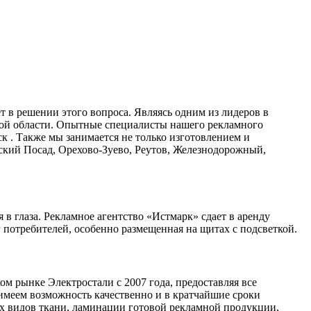
 в решении этого вопроса. Являясь одним из лидеров в
кой области. Опытные специалисты нашего рекламного
 . Также мы занимается не только изготовлением и
ский Посад, Орехово-Зуево, Реутов, Железнодорожный,
в глаза. Рекламное агентство «Истмарк» сдает в аренду
потребителей, особенно размещенная на щитах с подсветкой.
м рынке Электростали с 2007 года, предоставляя все
меем возможность качественно и в кратчайшие сроки
х видов ткани, ламинации готовой рекламной продукции,