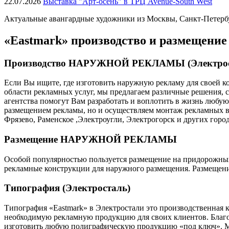
22.07.2026
Выставка "Арт-осень" в ТРЦ Avenue-South West
Актуальные авангардные художники из Москвы, Санкт-Петербур
«Eastmark» производство и размещение
Производство НАРУЖНОЙ РЕКЛАМЫ (Электрос
Если Вы ищите, где изготовить наружную рекламу для своей ко
области рекламных услуг, мы предлагаем различные решения,
агентства помогут Вам разработать и воплотить в жизнь любу
размещением рекламы, но и осуществляем монтаж рекламных в
Фрязево, Раменское ,Электроугли, Электрогорск и других горо
Размещение НАРУЖНОЙ РЕКЛАМЫ
Особой популярностью пользуется размещение на придорожных щ
рекламные конструкции для наружного размещения. Размещение
Типография (Электросталь)
Типография «Eastmark» в Электростали это производственная к
необходимую рекламную продукцию для своих клиентов. Благ
изготовить любую полиграфическую продукцию «под ключ». Мы